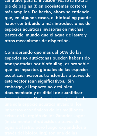
centrales para la invasión (véase la nota a
pie de página 3) en ecosistemas costeros
más amplios. De hecho, ahora se entiende
que, en algunos casos, el biofouling puede
haber contribuido a más introducciones de
especies acuáticas invasoras en muchas
partes del mundo que el agua de lastre y
otros mecanismos de dispersión.
Considerando que más del 50% de las
especies no autóctonas pueden haber sido
transportadas por biofouling, es probable
que los impactos globales de las especies
acuáticas invasoras transferidas a través de
este vector sean significativos. Sin
embargo, el impacto no está bien
documentado y es difícil de cuantificar
(véase la nota 4). Para dar un ejemplo de
una sola especie acuática invasora, los
impactos económicos de los mejillones
cebra en la región de los Grandes Lagos
(inicialmente introducidos a través del
agua de lastre, pero luego expandidos a
través del biofouling) son una de las