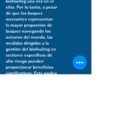
biofouling una vez en el
sitio. Por lo tanto, a pesar
de que los buques
mercantes representan
la mayor proporción de
buques navegando los
océanos del mundo, las
medidas dirigidas a la
gestión del biofouling en
sectores específicos de
alto riesgo pueden
proporcionar beneficios
significativos. Este podría
ser el caso de los países
en desarrollo en
particular, incluidos los
PMA y los pequeños
Estados insulares en
desarrollo. Si bien
pueden tener poca
influencia para cambiar
las prácticas en el sector