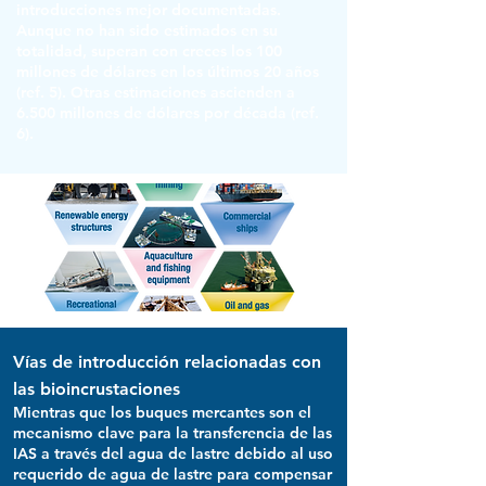
introducciones mejor documentadas.
Aunque no han sido estimados en su
totalidad, superan con creces los 100
millones de dólares en los últimos 20 años
(ref. 5). Otras estimaciones ascienden a
6.500 millones de dólares por década (ref.
6).
Vías de introducción relacionadas con
las bioincrustaciones
Mientras que los buques mercantes son el
mecanismo clave para la transferencia de las
IAS a través del agua de lastre debido al uso
requerido de agua de lastre para compensar